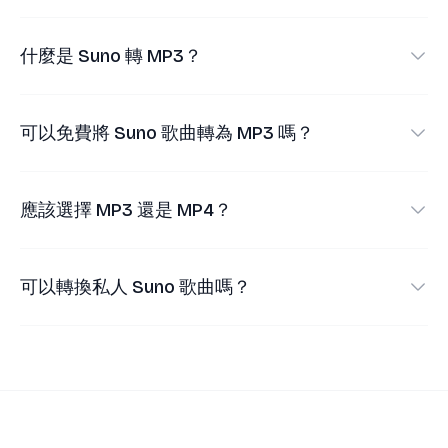
什麼是 Suno 轉 MP3？
Suno 轉 MP3 是一個瀏覽器工具，可將公開 Suno 歌
曲連結中的音訊保存為 MP3 檔案。
可以免費將 Suno 歌曲轉為 MP3 嗎？
可以。貼上公開的 Suno 分享連結，取得曲目，然後
使用 MP3 下載選項，無需註冊本站帳號。
應該選擇 MP3 還是 MP4？
只需要音訊時選擇 MP3。需要帶視覺播放效果的
Suno 影片時選擇 MP4。
可以轉換私人 Suno 歌曲嗎？
不可以。轉換器只適用於公開的 Suno 分享連結，不
會繞過私人或受限內容。