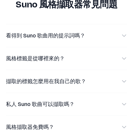
Suno 風格擷取器常見問題
看得到 Suno 歌曲用的提示詞嗎？
•
看得到一部分。這個工具會顯示歌曲公開的風格
標籤（創作者填在風格框裡的內容）和歌詞。
風格標籤是從哪裡來的？
•
Persona、種子值等私人生成設定 Suno 不會公
•
直接讀取自公開的 Suno 歌曲頁面。Suno 會把每
開，任何工具都讀不到。
首公開歌曲的風格標籤放在頁面裡，擷取器只是
擷取的標籤怎麼用在我自己的歌？
把它們呈現出來。
•
一鍵複製標籤，開啟 Suno，貼到新歌的風格輸入
•
你看到的就是創作者輸入（或 Suno 代為產生）的
框即可。
私人 Suno 歌曲可以擷取嗎？
原始內容，沒有任何猜測成分。
•
經驗法則是 8–14 個重點明確的標籤：保留最有效
不可以。擷取器只適用於公開的 Suno 分享連結，不
的，情緒或人聲換成你想要的，再多產生幾個版
會繞過私人或受限內容。
風格擷取器免費嗎？
本來挑選。