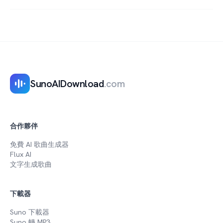
免費。想貼多少個公開 Suno 連結都可以，無需帳
號、沒有費用和次數限制。
SunoAIDownload
.com
合作夥伴
免費 AI 歌曲生成器
Flux AI
文字生成歌曲
下載器
Suno 下載器
Suno 轉 MP3