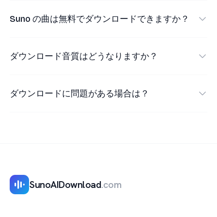
•
このページのダウンロード欄に貼り付けます。
•
音声再生用の MP3。
•
ブラウザだけで使えるシンプルな画面
Suno の曲は無料でダウンロードできますか？
•
曲を取得して MP3 または MP4 を選びます。
•
Suno 曲の動画版を保存する MP4。
•
無料で利用でき、アカウント不要
はい。公開されている Suno の曲は無料でダウンロ
ードできます。サブスクリプションもアカウント登
ダウンロード音質はどうなりますか？
録も不要です。
このツールは公開 Suno ページで利用できるメディ
アファイルにリンクします。最終的な品質は Suno
ダウンロードに問題がある場合は？
が提供する元ファイルに依存します。
•
リンクが公開 Suno 曲 URL であることを確認し
てください。
•
リンクをコピーし直して貼り付けてください。
•
別のブラウザまたはネットワークを試してくだ
さい。
SunoAIDownload
.com
•
必要に応じて VPN やブラウザ拡張機能を一時的
に無効にしてください。