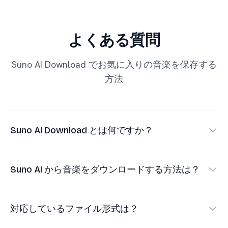
よくある質問
Suno AI Download でお気に入りの音楽を保存する
方法
Suno AI Download とは何ですか？
•
Suno AI Download は、公開 Suno AI リンクから
音楽を保存するためのツールです。
Suno AI から音楽をダウンロードする方法は？
•
主な機能：
•
Suno で保存したい公開曲を開きます。
•
オフライン再生用の MP3 音声を保存
対応しているファイル形式は？
•
共有リンクをコピーします。
•
ビジュアル付き MP4 動画を保存