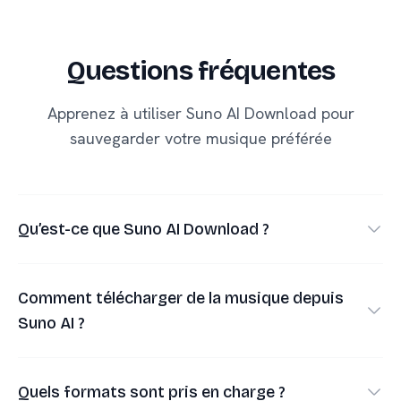
Questions fréquentes
Apprenez à utiliser Suno AI Download pour
sauvegarder votre musique préférée
Qu’est-ce que Suno AI Download ?
•
Suno AI Download est un outil qui vous aide à
télécharger de la musique depuis des liens Suno
Comment télécharger de la musique depuis
AI publics.
Suno AI ?
Fonctions clés :
•
Ouvrez la chanson publique sur Suno.
•
Télécharger des fichiers MP3 pour l’écoute hors
Quels formats sont pris en charge ?
•
Copiez le lien de partage.