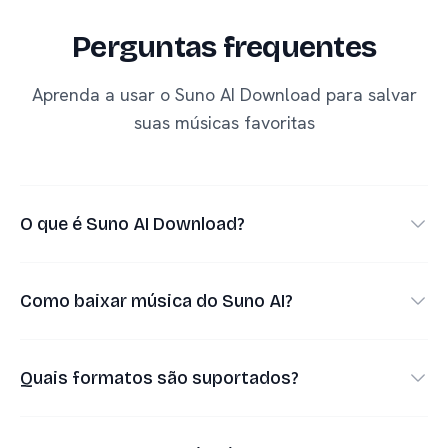
Perguntas frequentes
Aprenda a usar o Suno AI Download para salvar
suas músicas favoritas
O que é Suno AI Download?
•
Suno AI Download é uma ferramenta que ajuda
você a baixar músicas de links públicos do Suno
Como baixar música do Suno AI?
AI.
•
Abra no Suno a música pública que deseja salvar.
Principais recursos:
Quais formatos são suportados?
•
Copie o link de compartilhamento.
•
Baixar MP3 para ouvir offline
•
Cole o link na caixa de download desta página.
•
MP3 para reprodução apenas de áudio.
•
Baixar vídeos MP4 com visual