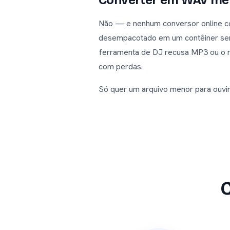
Converter em WAV mel
Não — e nenhum conversor online c
desempacotado em um contêiner sem 
ferramenta de DJ recusa MP3 ou o r
com perdas.
Só quer um arquivo menor para ouvir 
C