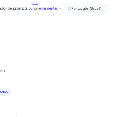
Novo
ador de prompts Suno
Ferramentas
Português (Brasil)
 no
tados