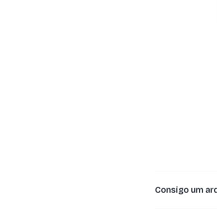
Consigo um ar
•
Sim. O Suno só