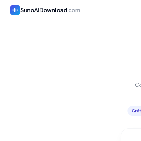
SunoAIDownload
.com
Co
Grát