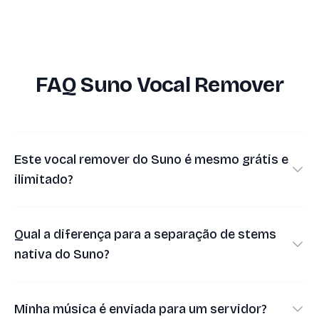
FAQ Suno Vocal Remover
Este vocal remover do Suno é mesmo grátis e
ilimitado?
•
Sim. O modelo de IA roda no seu próprio
dispositivo em vez de em um servidor caro com
Qual a diferença para a separação de stems
GPU, então não temos o que cobrar: sem contas,
nativa do Suno?
sem créditos, sem limites diários.
•
O recurso Get Stems do próprio Suno só está
•
A contrapartida é que o trabalho fica por conta do
disponível nos planos pagos e consome créditos a
Minha música é enviada para um servidor?
seu computador: a separação leva um ou dois