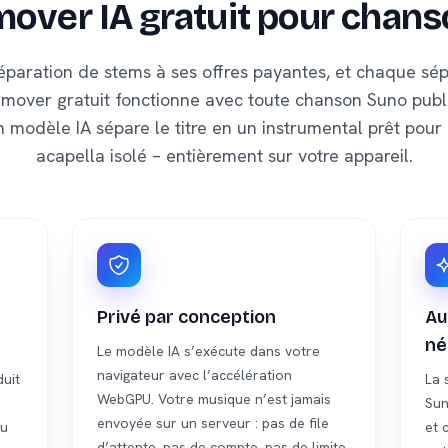
mover IA gratuit pour chan
éparation de stems à ses offres payantes, et chaque sé
emover gratuit fonctionne avec toute chanson Suno publi
 modèle IA sépare le titre en un instrumental prêt pour
acapella isolé – entièrement sur votre appareil.
Privé par conception
Au
né
Le modèle IA s’exécute dans votre
navigateur avec l’accélération
uit
La 
WebGPU. Votre musique n’est jamais
Sun
envoyée sur un serveur : pas de file
ou
et 
d’attente, pas de compte, pas de limite