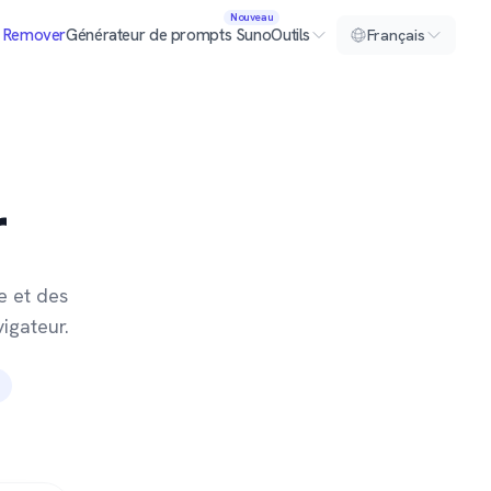
Nouveau
l Remover
Générateur de prompts Suno
Outils
Français
r
e et des
igateur.