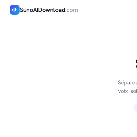
SunoAIDownload
.com
Séparez
voix is